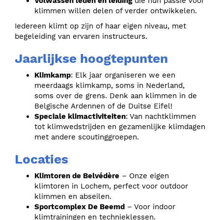
Volwassen leden en leiding
die hun passie voor
klimmen willen delen of verder ontwikkelen.
Iedereen klimt op zijn of haar eigen niveau, met
begeleiding van ervaren instructeurs.
Jaarlijkse hoogtepunten
Klimkamp
: Elk jaar organiseren we een
meerdaags klimkamp, soms in Nederland,
soms over de grens. Denk aan klimmen in de
Belgische Ardennen of de Duitse Eifel!
Speciale klimactiviteiten
: Van nachtklimmen
tot klimwedstrijden en gezamenlijke klimdagen
met andere scoutinggroepen.
Locaties
Klimtoren de Belvédère
– Onze eigen
klimtoren in Lochem, perfect voor outdoor
klimmen en abseilen.
Sportcomplex De Beemd
– Voor indoor
klimtrainingen en technieklessen.