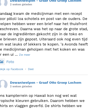
Dewaniwelpen - Graaf Otto Groep Lochem
2 weken geleden
andaag kwam de medicijnman met een recept
oor pōloli loa schotels en post van de ouders. De
elpen hebben weer een brief naar het thuisfront
eschreven. Daarna was het op naar de grote stad,
aar de ingrediënten gekocht zijn in de toko en
e brieven zijn gepost. Uiteraard ook nog even tijd
m wat leuks of lekkers te kopen. 's Avonds heeft
e medicijnman geholpen met het koken en was
r een ui
...
Zie meer
Foto
ekijk op Facebook
·
Deel
Dewaniwelpen - Graaf Otto Groep Lochem
2 weken geleden
ns kampterrein op Hawaii kon nog wel wat
ropische kleuren gebruiken. Daarom hebben we
hirts en vlaggen geverfd. De shirts hebben we