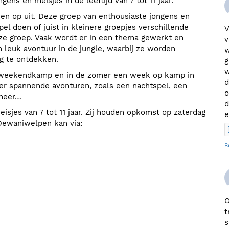
ens en meisjes in de leeftijd van 7 tot 11 jaar.
n op uit. Deze groep van enthousiaste jongens en
pel doen of juist in kleinere groepjes verschillende
V
 deze groep. Vaak wordt er in een thema gewerkt en
v
leuk avontuur in de jungle, waarbij ze worden
w
g te ontdekken.
g
w
 weekendkamp en in de zomer een week op kamp in
d
eer spannende avonturen, zoals een nachtspel, een
o
 meer…
d
sjes van 7 tot 11 jaar. Zij houden opkomst op zaterdag
e
Dewaniwelpen kan via:
B
O
t
s